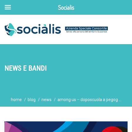
Socialis
NEWS E BANDI
home
blog
news
among us – doposcuola a pegog ...